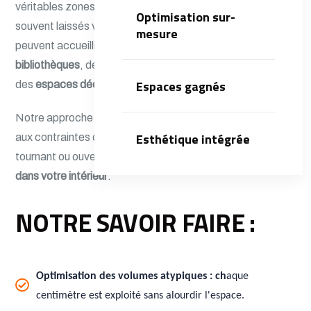
véritables zones fonctionnelles et esthétiques. Trop
Optimisation sur-
souvent laissés vides ou mal exploités, ces volumes
mesure
peuvent accueillir des
rangements intelligents
, des
bibliothèques
, des
banquettes
, des
bureaux
, voire même
Espaces gagnés
des
espaces déco intégrés
.
Notre approche sur-mesure nous permet de nous adapter
Esthétique intégrée
aux contraintes de chaque escalier, qu’il soit droit,
tournant ou ouvert, tout en assurant une
intégration fluide
dans votre intérieur
.
NOTRE SAVOIR FAIRE :
Optimisation des volumes atypiques : ch
aque
.
centimètre est exploité sans alourdir l'espace